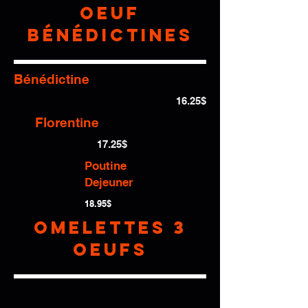
Oeuf
bénédictines
Bénédictine
16.25$
Florentine
17.25$
Poutine
Dejeuner
18.95$
Omelettes 3
oeufs