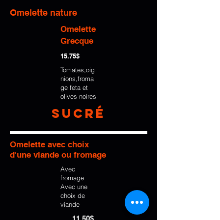
Omelette nature
Omelette
Grecque
15.75$
Tomates,oig
nions,froma
ge feta et
olives noires
Sucré
Omelette avec choix
d'une viande ou fromage
Avec
fromage
Avec une
choix de
viande
11.50$